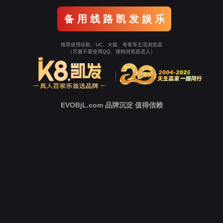
备 用 线 路 凯 发 娱 乐
推荐使用谷歌、UC、火狐、夸客等主流浏览器
（尽量不要使用QQ、搜狗浏览器进入）
EVOBjL.com 品牌沉淀 值得信赖