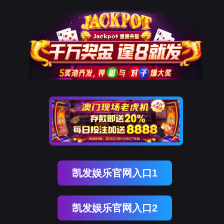
凯发娱乐官网入口1
凯发娱乐官网入口2